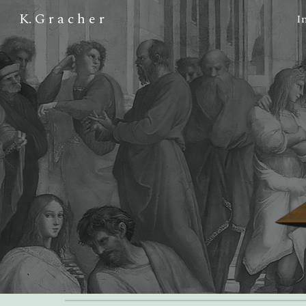
K. G r a c h e r
I
Sk