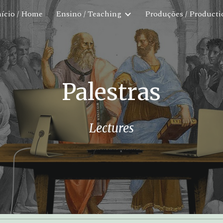
nício / Home
Ensino / Teaching
Produções / Producti
ip to main content
Skip to navigat
Palestras
Lectures